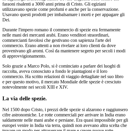
faraoni risalenti a 3000 anni prima di Cristo. Gli egiziani
utilizzavano spezie come profumi e anche per la conservazione.
Usavano questi prodotti per imbalsamare i morti e per appagare gli
Dei.
Durante l'impero romano il commercio di spezie era fermamente
nelle mani dei mercanti arabi. Erano venditori straordinari,
commercianti favolosi che gestivano con sapienza l'arte del
commercio. Erano attenti a non rivelare ai loro clienti da dove
provenivano gli aromi. Così da mantenere segreto per secoli i modi
di approvvigionamento.
Solo grazie a Marco Polo, si è cominciato a parlare dei luoghi di
raccolta, aveva conosciuto a fondo le piantagioni e il loro
commercio. Ha scritto relazioni di viaggio dettagliate nel suo libro
e per questo motivo, il mercato Mondiale delle spezie è cresciuto
notevolmente nei secoli XIII e XIV.
La via delle spezie.
Nel 1500 dopo Cristo, i prezzi delle spezie si alzarono e raggiunsero
cifre astronomiche. Le rotte commerciali per arrivare in India erano
saldamente nelle mani arabe e persiane. Era quasi impossibile per gli
europei venire in India via terra, quindi non avevano altra scelta che
trovare un modo per attraversare il mare e creare nuove rotte.