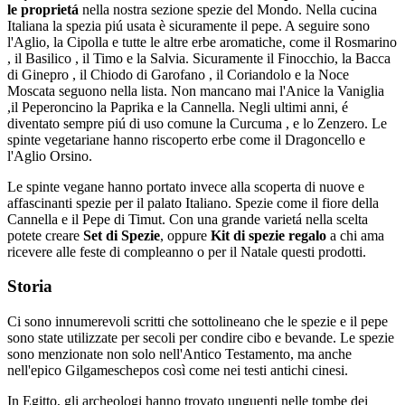
le proprietá
nella nostra sezione spezie del Mondo. Nella cucina
Italiana la spezia piú usata è sicuramente il pepe. A seguire sono
l'Aglio, la Cipolla e tutte le altre erbe aromatiche, come il Rosmarino
, il Basilico , il Timo e la Salvia. Sicuramente il Finocchio, la Bacca
di Ginepro , il Chiodo di Garofano , il Coriandolo e la Noce
Moscata seguono nella lista. Non mancano mai l'Anice la Vaniglia
,il Peperoncino la Paprika e la Cannella. Negli ultimi anni, é
diventato sempre piú di uso comune la Curcuma , e lo Zenzero. Le
spinte vegetariane hanno riscoperto erbe come il Dragoncello e
l'Aglio Orsino.
Le spinte vegane hanno portato invece alla scoperta di nuove e
affascinanti spezie per il palato Italiano. Spezie come il fiore della
Cannella e il Pepe di Timut. Con una grande varietá nella scelta
potete creare
Set di Spezie
, oppure
Kit di spezie regalo
a chi ama
ricevere alle feste di compleanno o per il Natale questi prodotti.
Storia
Ci sono innumerevoli scritti che sottolineano che le spezie e il pepe
sono state utilizzate per secoli per condire cibo e bevande. Le spezie
sono menzionate non solo nell'Antico Testamento, ma anche
nell'epico Gilgameschepos così come nei testi antichi cinesi.
In Egitto, gli archeologi hanno trovato unguenti nelle tombe dei