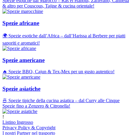
Spezie esotiche dal Marocco – Ras el Hanout, Zafferano, Cannella
& altro per Couscous, Tajine & cucina orientale!
Spezie africane
🌍 Spezie esotiche dall’Africa – dall’Harissa al Berbere per piatti
saporiti e aromatici!
Spezie americane
🔥 Spezie BBQ, Cajun & Tex-Mex per un gusto autentico!
Spezie asiatiche
🍜 Spezie tipiche della cucina asiatica – dal Curry alle Cinque
Spezie fino a Zenzero & Citronella!
!
Listino Ingrosso
Privacy Policy & Copyright
I nostri Partner nel trasporto