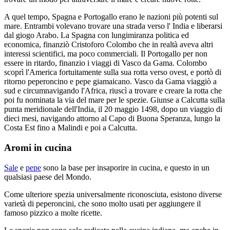
A quel tempo, Spagna e Portogallo erano le nazioni più potenti sul
mare. Entrambi volevano trovare una strada verso l' India e liberarsi
dal giogo Arabo. La Spagna con lungimiranza politica ed
economica, finanziò Cristoforo Colombo che in realtà aveva altri
interessi scientifici, ma poco commerciali. Il Portogallo per non
essere in ritardo, finanzio i viaggi di Vasco da Gama. Colombo
scoprì l'America fortuitamente sulla sua rotta verso ovest, e portò di
ritorno peperoncino e pepe giamaicano. Vasco da Gama viaggiò a
sud e circumnavigando l'Africa, riuscì a trovare e creare la rotta che
poi fu nominata la via del mare per le spezie. Giunse a Calcutta sulla
punta meridionale dell'India, il 20 maggio 1498, dopo un viaggio di
dieci mesi, navigando attorno al Capo di Buona Speranza, lungo la
Costa Est fino a Malindi e poi a Calcutta.
Aromi in cucina
Sale
e
pepe
sono la base per insaporire in cucina, e questo in un
qualsiasi paese del Mondo.
Come ulteriore spezia universalmente riconosciuta, esistono diverse
varietà di peperoncini, che sono molto usati per aggiungere il
famoso pizzico a molte ricette.