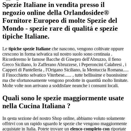
Spezie Italiane
in vendita presso il
negozio online della Orlandosidee®
Fornitore Europeo di molte
Spezie del
Mondo
- spezie rare di qualitá e spezie
tipiche Italiane.
Le
tipiche spezie Italiane
che nascono, vengono coltivate oppure
crescono in forma selvatica sul nostro suolo sono centinaia .
Ricorderemo le famose Bacche di Ginepro dell'Abruzzo, il fieno
Greco Siciliano, lo Zafferano Abruzzese, i Peperoncini Calabresi , i
Capperi di Pantelleria , l'Origano Siciliano, la Mentuccia Romana.....
il Finocchietto selvatico Viterbese...... , tutte bellissime e buonissime
ma che sfortunosamente vengono prodotte in quantità molto limitate.
Molte volte non arrivano a soddisfare neanche i consumi locali.
Quali sono le spezie maggiormente usate
nella Cucina Italiana ?
In qesta sezione del nostro Shop online, abbiamo voluto solamente
offrirvi con un rapido sguardo le spezie che vengono maggiormente
acquistate in Italia. Potete trovare un
elenco completo con
riportate