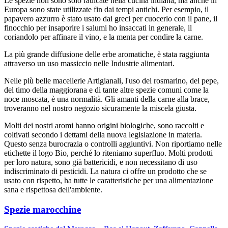
Le spezie non sono solo radicate nella cucina indiana, ma anche in
Europa sono state utilizzate fin dai tempi antichi. Per esempio, il
papavero azzurro è stato usato dai greci per cuocerlo con il pane, il
finocchio per insaporire i salumi ho insaccati in generale, il
coriandolo per affinare il vino, e la menta per condire la carne.
La più grande diffusione delle erbe aromatiche, è stata raggiunta
attraverso un uso massiccio nelle Industrie alimentari.
Nelle più belle macellerie Artigianali, l'uso del rosmarino, del pepe,
del timo della maggiorana e di tante altre spezie comuni come la
noce moscata, è una normalità. Gli amanti della carne alla brace,
troveranno nel nostro negozio sicuramente la miscela giusta.
Molti dei nostri aromi hanno origini biologiche, sono raccolti e
coltivati secondo i dettami della nuova legislazione in materia.
Questo senza burocrazia o controlli aggiuntivi. Non riportiamo nelle
etichette il logo Bio, perché lo riteniamo superfluo. Molti prodotti
per loro natura, sono già battericidi, e non necessitano di uso
indiscriminato di pesticidi. La natura ci offre un prodotto che se
usato con rispetto, ha tutte le caratteristiche per una alimentazione
sana e rispettosa dell'ambiente.
Spezie marocchine