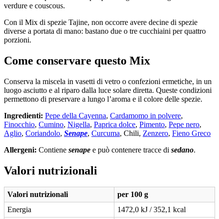
verdure e couscous.
Con il Mix di spezie Tajine, non occorre avere decine di spezie
diverse a portata di mano: bastano due o tre cucchiaini per quattro
porzioni.
Come conservare questo Mix
Conserva la miscela in vasetti di vetro o confezioni ermetiche, in un
luogo asciutto e al riparo dalla luce solare diretta. Queste condizioni
permettono di preservare a lungo l’aroma e il colore delle spezie.
Ingredienti:
Pepe della Cayenna
,
Cardamomo in polvere
,
Finocchio
,
Cumino
,
Nigella
,
Paprica dolce
,
Pimento
,
Pepe nero
,
Aglio
,
Coriandolo
,
Senape
,
Curcuma
, Chili,
Zenzero
,
Fieno Greco
Allergeni:
Contiene
senape
e può contenere tracce di
sedano
.
Valori nutrizionali
Valori nutrizionali
per 100 g
Energia
1472,0 kJ / 352,1 kcal