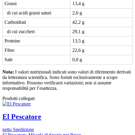
Grassi
13,4 g
di cui acidi grassi saturi
2,6 g
Carboidrati
42,2 g
di cui zuccheri
29,1 g
Proteine
13,5 g
Fibre
22,6 g
Sale
0,0 g
Nota:
I valori nutrizionali indicati sono valori di riferimento derivati
da letteratura scientifica. Sono forniti esclusivamente a scopo
informativo. Possono verificarsi variazioni; non si assume
responsabilità per l’esattezza.
Prodotti collegati
El Pescatore
netto Spedizione
El Pescatore, Miscela di Spezie per Pesce