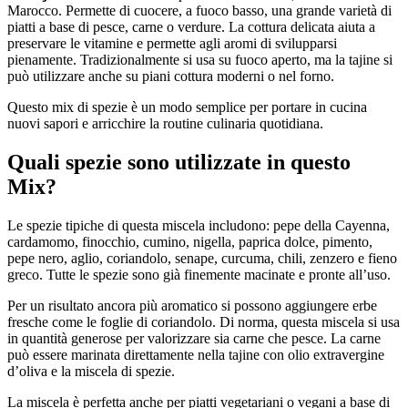
Marocco. Permette di cuocere, a fuoco basso, una grande varietà di
piatti a base di pesce, carne o verdure. La cottura delicata aiuta a
preservare le vitamine e permette agli aromi di svilupparsi
pienamente. Tradizionalmente si usa su fuoco aperto, ma la tajine si
può utilizzare anche su piani cottura moderni o nel forno.
Questo mix di spezie è un modo semplice per portare in cucina
nuovi sapori e arricchire la routine culinaria quotidiana.
Quali spezie sono utilizzate in questo
Mix?
Le spezie tipiche di questa miscela includono: pepe della Cayenna,
cardamomo, finocchio, cumino, nigella, paprica dolce, pimento,
pepe nero, aglio, coriandolo, senape, curcuma, chili, zenzero e fieno
greco. Tutte le spezie sono già finemente macinate e pronte all’uso.
Per un risultato ancora più aromatico si possono aggiungere erbe
fresche come le foglie di coriandolo. Di norma, questa miscela si usa
in quantità generose per valorizzare sia carne che pesce. La carne
può essere marinata direttamente nella tajine con olio extravergine
d’oliva e la miscela di spezie.
La miscela è perfetta anche per piatti vegetariani o vegani a base di