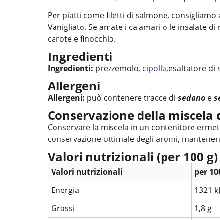
Per piatti come filetti di salmone, consigliamo
Vanigliato. Se amate i calamari o le insalate 
carote e finocchio.
Ingredienti
Ingredienti:
prezzemolo,
cipolla
,esaltatore d
Allergeni
Allergeni:
può contenere tracce di
sedano
e
s
Conservazione della miscela d
Conservare la miscela in un contenitore ermetic
conservazione ottimale degli aromi, mantenendo
Valori nutrizionali (per 100 g)
Valori nutrizionali
per 10
Energia
1321 kJ
Grassi
1,8 g