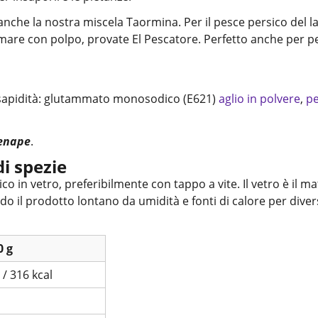
 anche la nostra miscela Taormina. Per il pesce persico del 
di mare con polpo, provate El Pescatore. Perfetto anche per
i sapidità: glutammato monosodico (E621)
aglio in polvere
,
pe
enape
.
i spezie
o in vetro, preferibilmente con tappo a vite. Il vetro è il m
 il prodotto lontano da umidità e fonti di calore per diver
0 g
 / 316 kcal