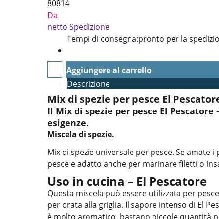
80814
Da
netto Spedizione
Tempi di consegna:
pronto per la spedizi
Aggiungere al carrello
Descrizione
Mix di spezie per pesce El Pescatore
Il Mix di spezie per pesce El Pescatore 
esigenze.
Miscela di spezie.
Mix di spezie universale per pesce. Se amate i p
pesce e adatto anche per marinare filetti o insa
Uso in cucina – El Pescatore
Questa miscela può essere utilizzata per pesce g
per orata alla griglia. Il sapore intenso di El 
è molto aromatico, bastano piccole quantità pe