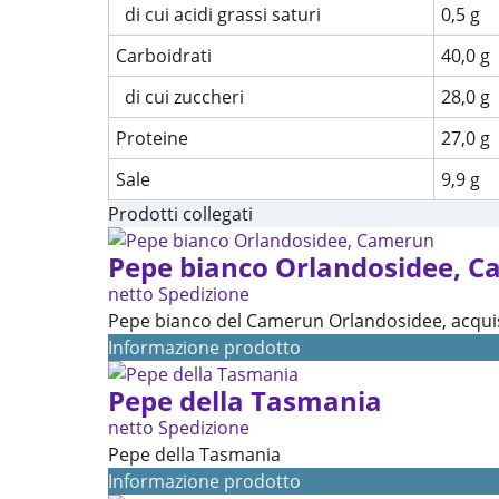
di cui acidi grassi saturi
0,5 g
Carboidrati
40,0 g
di cui zuccheri
28,0 g
Proteine
27,0 g
Sale
9,9 g
Prodotti collegati
Pepe bianco Orlandosidee, 
netto Spedizione
Pepe bianco del Camerun Orlandosidee, acquis
Informazione prodotto
Pepe della Tasmania
netto Spedizione
Pepe della Tasmania
Informazione prodotto