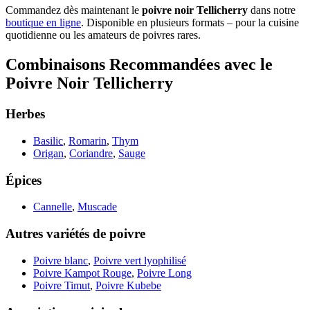
Commandez dès maintenant le
poivre noir Tellicherry
dans notre
boutique en ligne
. Disponible en plusieurs formats – pour la cuisine
quotidienne ou les amateurs de poivres rares.
Combinaisons Recommandées avec le
Poivre Noir Tellicherry
Herbes
Basilic
,
Romarin
,
Thym
Origan
,
Coriandre
,
Sauge
Épices
Cannelle
,
Muscade
Autres variétés de poivre
Poivre blanc
,
Poivre vert lyophilisé
Poivre Kampot Rouge
,
Poivre Long
Poivre Timut
,
Poivre Kubebe