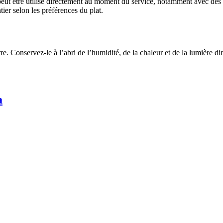
l peut être utilisé directement au moment du service, notamment avec des 
tier selon les préférences du plat.
. Conservez-le à l’abri de l’humidité, de la chaleur et de la lumière dir
a