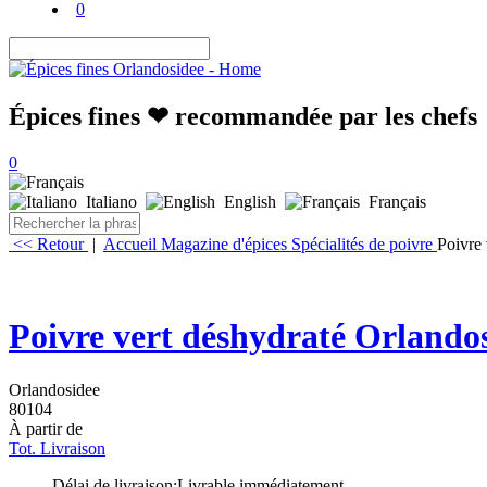
0
Épices fines ❤ recommandée par les chefs
0
Italiano
English
Français
<< Retour
|
Accueil
Magazine d'épices
Spécialités de poivre
Poivre 
Poivre vert déshydraté Orlando
Orlandosidee
80104
À partir de
Tot. Livraison
Délai de livraison:
Livrable immédiatement