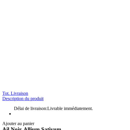
Tot. Livraison
Description du produit
Délai de livraison:
Livrable immédiatement.
Ajouter au panier
Ail Noir, Allium Sativum