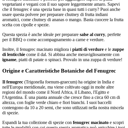
vegetariani e vegani con il suo sapore leggermente amaro. Sapevi
che il fenugrec è una spezia base in quasi tutti i curry? Puoi anche
usare questa polvere per preparare chutney di frutta indiani
aromatici, come chutney di ananas o mango. Basta cuocere la frutta
scelta con cipolle e spezie.
Questa spezia è anche ideale per preparare
salse al curry
, perfette
per il BBQ o come accompagnamento a carne e verdure.
Inoltre, il fenugrec macinato migliora i
piatti di verdure
e le
zuppe
di lenticchie
come il dal. Si abbina anche meravigliosamente con
igname
, piatti di patate o spinaci. Provalo in una zuppa di verdure!
Origine e Caratteristiche Botaniche del Fenugrec
Il fenugrec
(Trigonella foenum-graecum) ha origine in India e
nell'Europa meridionale, ma viene coltivato oggi in molte altre
regioni del mondo come il Nord Africa, il Libano, l'Egitto e
l'Argentina. È una pianta annuale che cresce fino a circa 60 cm di
altezza, con foglie verde chiaro e fiori bianchi. I suoi baccelli
contengono da 10 a 20 semi, che sono utilizzati nella nostra miscela
di spezie.
Espandi la tua collezione di spezie con
fenugrec macinato
e scopri
tutte le modalità con cui questa spezia aromatica può arricchire i tuoi