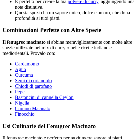
È perfetto per creare la tua
polvere di curry
, aggiungendo una
nota distintiva.
Questa spezia ha un sapore unico, dolce e amaro, che dona
profondità ai tuoi piatti.
Combinazioni Perfette con Altre Spezie
Il fenugrec macinato
si abbina meravigliosamente con molte altre
spezie utilizzate nei mix di curry o nelle ricette indiane e
mediorientali. Provalo con:
Cardamomo
Aglio
Curcuma
Semi di coriandolo
Chiodi di garofano
Pepe
Bastoncini di cannella Ceylon
Nigella
Cumino Macinato
Finocchio
Usi Culinarie del Fenugrec Macinato
Il fenugrec macinato è perfetto per aggiungere sapore ai piatti