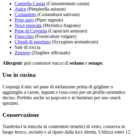
Cannella Cassia
(Cinnamomum cassia)
Anice
(Pimpinella anisum)
Coriandolo
(Coriandrum sativum)
Pepe nero
(Piper nigrum)
Noce moscata
(Myristica fragrans)
Pepe di Cayenna
(Capsicum annuum)
Finocchio
(Foeniculum vulgare)
Chiodi di garofano
(Syzygium aromaticum)
Sale di roccia
Zenzero
(Zingiber officinale)
Allergeni:
può contenere tracce di
sedano
e
senape
.
Uso in cucina
Cospargi il mix sul pane di melanzane prima di grigliare o
aggiungilo a carote, legumi e cous-cous per un profilo aromatico
deciso. Perfetto anche su popcorn o in hummus per uno snack
speziato.
Conservazione
Trasferisci la miscela in contenitori ermetici di vetro, conserva in
luogo fresco, asciutto e al riparo dalla luce diretta. Utilizza entro 12