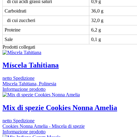
di cui acidi grassi saturi
0,9 g
Carboidrati
36,0 g
di cui zuccheri
32,0 g
Proteine
6,2 g
Sale
0,1 g
Prodotti collegati
Míscela Tahitiana
netto Spedizione
Miscela Tahitiana, Polinesia
Informazione prodotto
Mix di spezie Cookies Nonna Amelia
netto Spedizione
Cookies Nonna Amelia - Miscela di spezie
Informazione prodotto