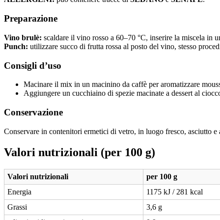
Preparazione
Vino brulè:
scaldare il vino rosso a 60–70 °C, inserire la miscela in un
Punch:
utilizzare succo di frutta rossa al posto del vino, stesso proce
Consigli d’uso
Macinare il mix in un macinino da caffè per aromatizzare mousse
Aggiungere un cucchiaino di spezie macinate a dessert al ciocc
Conservazione
Conservare in contenitori ermetici di vetro, in luogo fresco, asciutto e 
Valori nutrizionali (per 100 g)
Valori nutrizionali
per 100 g
Energia
1175 kJ / 281 kcal
Grassi
3,6 g