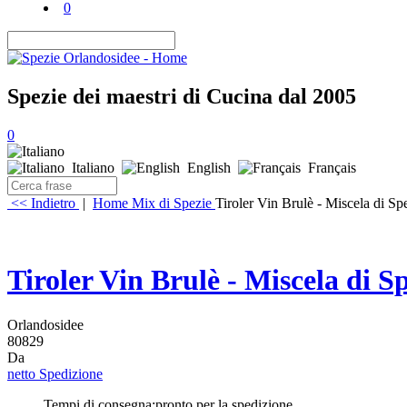
0
Spezie dei maestri di Cucina dal 2005
0
Italiano
English
Français
<< Indietro
|
Home
Mix di Spezie
Tiroler Vin Brulè - Miscela di Sp
Tiroler Vin Brulè - Miscela di S
Orlandosidee
80829
Da
netto Spedizione
Tempi di consegna:
pronto per la spedizione