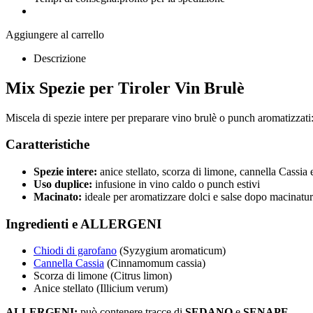
Aggiungere al carrello
Descrizione
Mix Spezie per Tiroler Vin Brulè
Miscela di spezie intere per preparare vino brulè o punch aromatizzati: 
Caratteristiche
Spezie intere:
anice stellato, scorza di limone, cannella Cassia 
Uso duplice:
infusione in vino caldo o punch estivi
Macinato:
ideale per aromatizzare dolci e salse dopo macinatu
Ingredienti e ALLERGENI
Chiodi di garofano
(Syzygium aromaticum)
Cannella Cassia
(Cinnamomum cassia)
Scorza di limone (Citrus limon)
Anice stellato (Illicium verum)
ALLERGENI:
può contenere tracce di
SEDANO
e
SENAPE
.