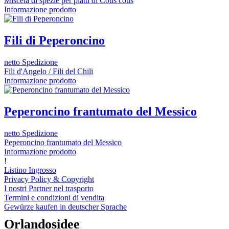
Miscela di spezie per piatti di Cous cous
Informazione prodotto
Fili di Peperoncino
netto Spedizione
Fili d'Angelo / Fili del Chili
Informazione prodotto
Peperoncino frantumato del Messico
netto Spedizione
Peperoncino frantumato del Messico
Informazione prodotto
!
Listino Ingrosso
Privacy Policy & Copyright
I nostri Partner nel trasporto
Termini e condizioni di vendita
Gewürze kaufen in deutscher Sprache
Orlandosidee