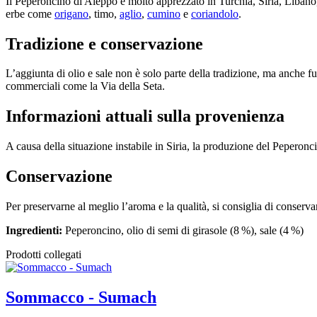
Il Peperoncino di Aleppo è molto apprezzato in Turchia, Siria, Libano
erbe come
origano
, timo,
aglio
,
cumino
e
coriandolo
.
Tradizione e conservazione
L’aggiunta di olio e sale non è solo parte della tradizione, ma anche fun
commerciali come la Via della Seta.
Informazioni attuali sulla provenienza
A causa della situazione instabile in Siria, la produzione del Peperonc
Conservazione
Per preservarne al meglio l’aroma e la qualità, si consiglia di conservare
Ingredienti:
Peperoncino, olio di semi di girasole (8 %), sale (4 %)
Prodotti collegati
Sommacco - Sumach