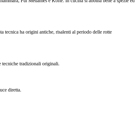
 Muhammara, Ful Medames e Köfte. In cucina si abbina bene a spezie ed
 tecnica ha origini antiche, risalenti al periodo delle rotte
tecniche tradizionali originali.
uce diretta.