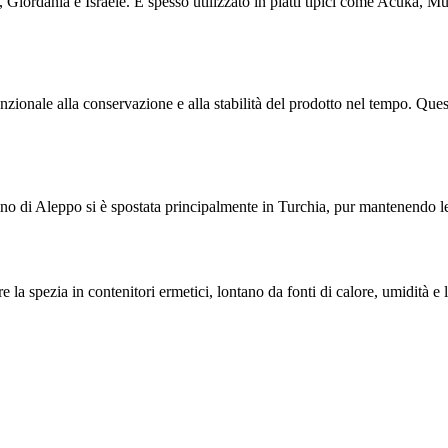
, Giordania e Israele. È spesso utilizzato in piatti tipici come Acuka,
zionale alla conservazione e alla stabilità del prodotto nel tempo. Questa
ino di Aleppo si è spostata principalmente in Turchia, pur mantenendo le 
 la spezia in contenitori ermetici, lontano da fonti di calore, umidità e l