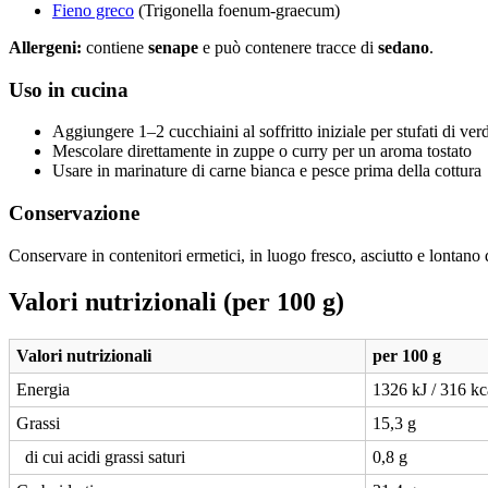
Fieno greco
(Trigonella foenum-graecum)
Allergeni:
contiene
senape
e può contenere tracce di
sedano
.
Uso in cucina
Aggiungere 1–2 cucchiaini al soffritto iniziale per stufati di ve
Mescolare direttamente in zuppe o curry per un aroma tostato
Usare in marinature di carne bianca e pesce prima della cottura
Conservazione
Conservare in contenitori ermetici, in luogo fresco, asciutto e lontano 
Valori nutrizionali (per 100 g)
Valori nutrizionali
per 100 g
Energia
1326 kJ / 316 kc
Grassi
15,3 g
di cui acidi grassi saturi
0,8 g