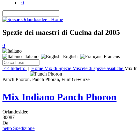
0
Spezie dei maestri di Cucina dal 2005
0
Italiano
English
Français
<< Indietro
|
Home
Mix di Spezie
Miscele di spezie asiatiche
Mix I
Panch Phoron, Panch Phoran, Fünf Gewürze
Mix Indiano Panch Phoron
Orlandosidee
80087
Da
netto Spedizione