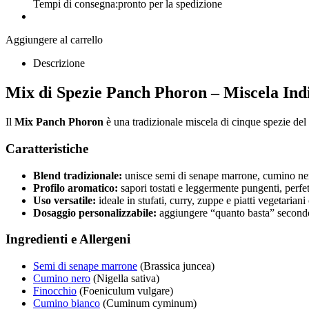
Tempi di consegna:
pronto per la spedizione
Aggiungere al carrello
Descrizione
Mix di Spezie Panch Phoron – Miscela Ind
Il
Mix Panch Phoron
è una tradizionale miscela di cinque spezie del 
Caratteristiche
Blend tradizionale:
unisce semi di senape marrone, cumino ner
Profilo aromatico:
sapori tostati e leggermente pungenti, perfett
Uso versatile:
ideale in stufati, curry, zuppe e piatti vegetariani
Dosaggio personalizzabile:
aggiungere “quanto basta” secondo 
Ingredienti e Allergeni
Semi di senape marrone
(Brassica juncea)
Cumino nero
(Nigella sativa)
Finocchio
(Foeniculum vulgare)
Cumino bianco
(Cuminum cyminum)