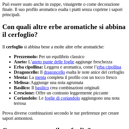
Può essere usato anche in zuppe, vinaigrette o come decorazione
finale. Il suo profilo aromatico esalta i piatti senza coprirne i sapori
principali.
Con quali altre erbe aromatiche si abbina
il cerfoglio?
Il
cerfoglio
si abbina bene a molte altre erbe aromatiche:
Prezzemolo:
Per un equilibrio classico
Aneto:
L'
aneto punte delle foglie
aggiunge freschezza
Erba cipollina:
Leggera e aromatica, come l’
erba cipollina
Dragoncello:
Il
dragoncello
esalta le note anice del cerfoglio
Menta:
La
menta
completa il profilo con un tocco fresco
Melissa:
Aggiunge una nota agrumata
Basilico:
Il
basilico
crea combinazioni originali
Crescione:
Offre un contrasto leggermente piccante
Coriandolo:
Le
foglie di coriandolo
aggiungono una nota
terrosa
Prova diverse combinazioni secondo le tue preferenze per creare
sapori armoniosi.