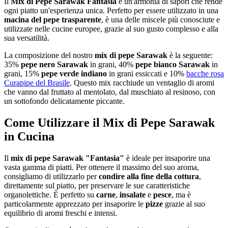
Il
Mix di Pepe Sarawak Fantasia
è un'armonia di sapori che rende
ogni piatto un'esperienza unica. Perfetto per essere utilizzato in una
macina del pepe trasparente
, è una delle miscele più conosciute e
utilizzate nelle cucine europee, grazie al suo gusto complesso e alla
sua versatilità.
La composizione del nostro
mix di pepe Sarawak
è la seguente:
35%
pepe nero Sarawak
in grani, 40%
pepe bianco Sarawak
in
grani, 15%
pepe verde indiano
in grani essiccati e 10%
bacche rosa
Curapipe del Brasile
. Questo mix racchiude un ventaglio di aromi
che vanno dal fruttato al mentolato, dal muschiato al resinoso, con
un sottofondo delicatamente piccante.
Come Utilizzare il Mix di Pepe Sarawak
in Cucina
Il
mix di pepe Sarawak "Fantasia"
è ideale per insaporire una
vasta gamma di piatti. Per ottenere il massimo del suo aroma,
consigliamo di utilizzarlo per
condire alla fine della cottura
,
direttamente sul piatto, per preservare le sue caratteristiche
organolettiche. È perfetto su
carne
,
insalate
e
pesce
, ma è
particolarmente apprezzato per insaporire le
pizze
grazie al suo
equilibrio di aromi freschi e intensi.