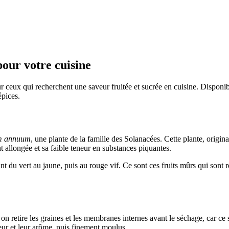
our votre cuisine
r ceux qui recherchent une saveur fruitée et sucrée en cuisine. Disponibl
épices.
m annuum
, une plante de la famille des Solanacées. Cette plante, origi
 allongée et sa faible teneur en substances piquantes.
t du vert au jaune, puis au rouge vif. Ce sont ces fruits mûrs qui sont 
n retire les graines et les membranes internes avant le séchage, car ce 
leur et leur arôme, puis finement moulus.