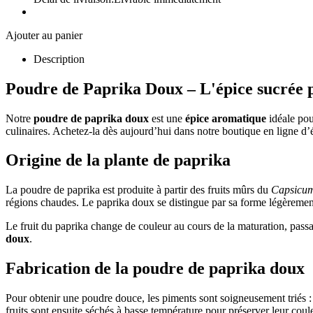
Ajouter au panier
Description
Poudre de Paprika Doux – L'épice sucrée p
Notre
poudre de paprika doux
est une
épice aromatique
idéale pou
culinaires. Achetez-la dès aujourd’hui dans notre boutique en ligne d’
Origine de la plante de paprika
La poudre de paprika est produite à partir des fruits mûrs du
Capsicu
régions chaudes. Le paprika doux se distingue par sa forme légèrement
Le fruit du paprika change de couleur au cours de la maturation, passan
doux
.
Fabrication de la poudre de paprika doux
Pour obtenir une poudre douce, les piments sont soigneusement triés : o
fruits sont ensuite séchés à basse température pour préserver leur cou