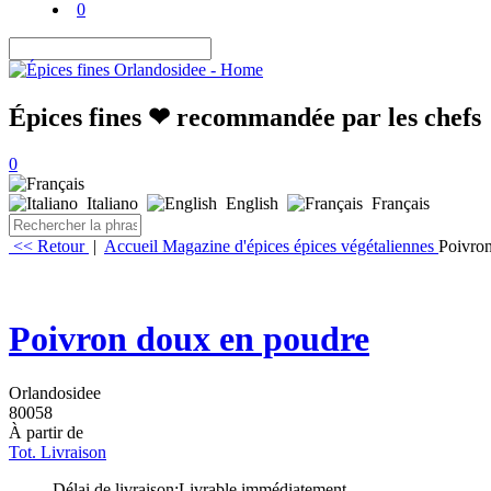
0
Épices fines ❤ recommandée par les chefs
0
Italiano
English
Français
<< Retour
|
Accueil
Magazine d'épices
épices végétaliennes
Poivro
Poivron doux en poudre
Orlandosidee
80058
À partir de
Tot. Livraison
Délai de livraison:
Livrable immédiatement