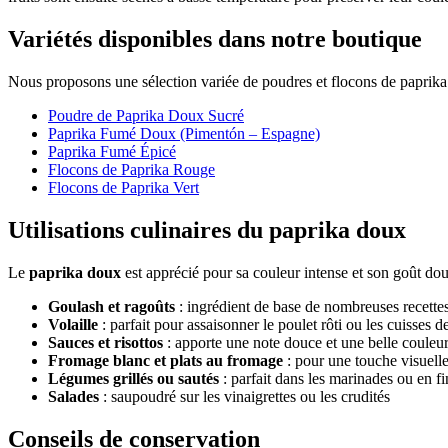
Variétés disponibles dans notre boutique
Nous proposons une sélection variée de poudres et flocons de paprika
Poudre de Paprika Doux Sucré
Paprika Fumé Doux (Pimentón – Espagne)
Paprika Fumé Épicé
Flocons de Paprika Rouge
Flocons de Paprika Vert
Utilisations culinaires du paprika doux
Le
paprika doux
est apprécié pour sa couleur intense et son goût doux
Goulash et ragoûts
: ingrédient de base de nombreuses recette
Volaille
: parfait pour assaisonner le poulet rôti ou les cuisses de
Sauces et risottos
: apporte une note douce et une belle couleu
Fromage blanc et plats au fromage
: pour une touche visuell
Légumes grillés ou sautés
: parfait dans les marinades ou en fi
Salades
: saupoudré sur les vinaigrettes ou les crudités
Conseils de conservation