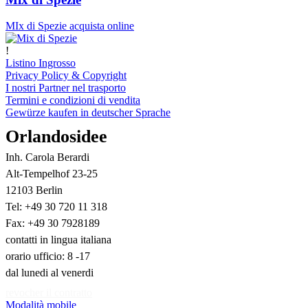
MIx di Spezie acquista online
!
Listino Ingrosso
Privacy Policy & Copyright
I nostri Partner nel trasporto
Termini e condizioni di vendita
Gewürze kaufen in deutscher Sprache
Orlandosidee
Inh. Carola Berardi
Alt-Tempelhof 23-25
12103 Berlin
Tel: +49 30 720 11 318
Fax: +49 30 7928189
contatti in lingua italiana
orario ufficio: 8 -17
dal lunedi al venerdi
revocher il contratto
Modalità mobile