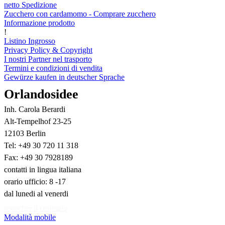
netto Spedizione
Zucchero con cardamomo - Comprare zucchero
Informazione prodotto
!
Listino Ingrosso
Privacy Policy & Copyright
I nostri Partner nel trasporto
Termini e condizioni di vendita
Gewürze kaufen in deutscher Sprache
Orlandosidee
Inh. Carola Berardi
Alt-Tempelhof 23-25
12103 Berlin
Tel: +49 30 720 11 318
Fax: +49 30 7928189
contatti in lingua italiana
orario ufficio: 8 -17
dal lunedi al venerdi
revocher il contratto
Modalità mobile