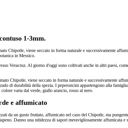
 contuso 1-3mm.
mato Chipotle, viene seccato in forma naturale e successivamente affum
otanica in Messico.
resso Veracruz. Al giorno d'oggi sono coltivati anche in altri paesi, c
amato Chipotle, viene seccato in forma naturale e successivamente affu
grado di durabilità della spezia. I peperoncini appartengono alla famigl
 colore varia dal verde, giallo arancio, rosso al nero.
rde e affumicato
zati da un gusto fruttato, affumicato nel caso del Chipotle, ma pungent
 Jalapeno. Danno una nitidezza di sapori meravigliosamente affumicata e s