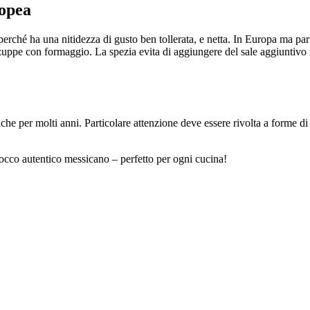
ropea
erché ha una nitidezza di gusto ben tollerata, e netta. In Europa ma par
 e zuppe con formaggio. La spezia evita di aggiungere del sale aggiuntivo n
che per molti anni. Particolare attenzione deve essere rivolta a forme di u
 tocco autentico messicano – perfetto per ogni cucina!