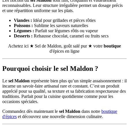
Les flocons du
sel Maldon
sont fins, croquants et visuellement
reconnaissables. Leur structure irrégulière permet un dosage précis
et une répartition uniforme sur les plats.
Viandes :
Idéal pour grillades et pièces rôties
Poissons :
Sublime les saveurs naturelles
Légumes :
Parfait sur légumes rôtis ou vapeur
Desserts :
Rehausse chocolat, caramel ou fruits secs
Achetez ici ★ Sel de Maldon, goût salé pur ★ votre
boutique
d'épices en ligne
Pourquoi choisir le sel Maldon ?
Le
sel Maldon
représente bien plus qu’un simple assaisonnement : il
incarne un savoir-faire artisanal rare et constant. C’est un produit
apprécié pour sa qualité, sa texture et sa fabrication respectueuse des
traditions. Parfait pour la cuisine quotidienne comme pour les
occasions spéciales.
Commandez dès maintenant le
sel Maldon
dans notre
boutique
d'épices
et découvrez une nouvelle dimension culinaire.