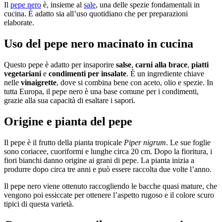
Il
pepe nero
è, insieme al
sale
, una delle spezie fondamentali in
cucina. È adatto sia all’uso quotidiano che per preparazioni
elaborate.
Uso del pepe nero macinato in cucina
Questo pepe è adatto per insaporire
salse
,
carni alla brace
,
piatti
vegetariani
e
condimenti per insalate
. È un ingrediente chiave
nelle
vinaigrette
, dove si combina bene con aceto, olio e spezie. In
tutta Europa, il pepe nero è una base comune per i condimenti,
grazie alla sua capacità di esaltare i sapori.
Origine e pianta del pepe
Il pepe è il frutto della pianta tropicale
Piper nigrum
. Le sue foglie
sono coriacee, cuoriformi e lunghe circa 20 cm. Dopo la fioritura, i
fiori bianchi danno origine ai grani di pepe. La pianta inizia a
produrre dopo circa tre anni e può essere raccolta due volte l’anno.
Il pepe nero viene ottenuto raccogliendo le bacche quasi mature, che
vengono poi essiccate per ottenere l’aspetto rugoso e il colore scuro
tipici di questa varietà.